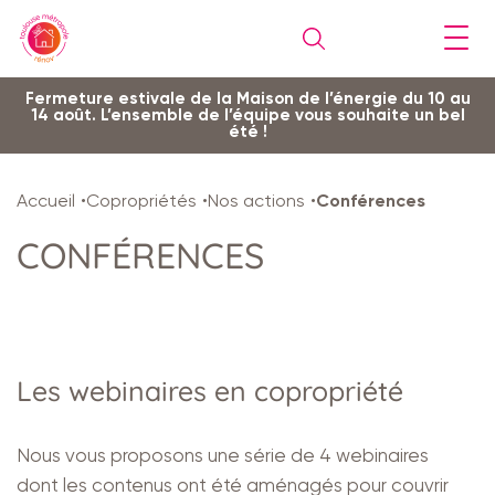
Gestion de vos préférences sur les cookies
Aller
Aller
Aller
Aller
Aller
Fermeture estivale de la Maison de l’énergie du 10 au
14 août. L’ensemble de l’équipe vous souhaite un bel
au
à
à
au
au
été !
contenu
la
la
pied
plan
principal
navigation
recherche
de
du
Accueil
Copropriétés
Nos actions
Conférences
page
site
CONFÉRENCES
Les webinaires en copropriété
Nous vous proposons une série de 4 webinaires
dont les contenus ont été aménagés pour couvrir