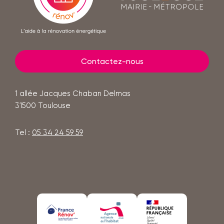
mairie
-
métropole
Contactez-nous
1 allée Jacques Chaban Delmas
31500
Toulouse
Tel :
05 34 24 59 59