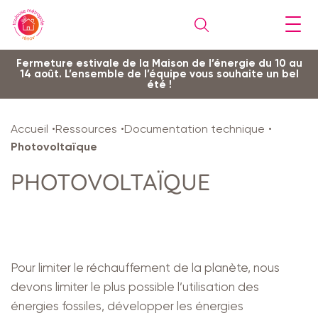
Gestion de vos préférences sur les cookies
Aller
Aller
Aller
Aller
Aller
Fermeture estivale de la Maison de l’énergie du 10 au
14 août. L’ensemble de l’équipe vous souhaite un bel
au
à
à
au
au
été !
contenu
la
la
pied
plan
principal
navigation
recherche
de
du
Accueil
Ressources
Documentation technique
page
site
Photovoltaïque
PHOTOVOLTAÏQUE
Pour limiter le réchauffement de la planète, nous
devons limiter le plus possible l’utilisation des
énergies fossiles, développer les énergies