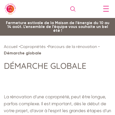
Gestion de vos préférences sur les cookies
Aller
Aller
Aller
Aller
Aller
Fermeture estivale de la Maison de l’énergie du 10 au
14 août. L’ensemble de l’équipe vous souhaite un bel
au
à
à
au
au
été !
contenu
la
la
pied
plan
principal
navigation
recherche
de
du
Accueil
Copropriétés
Parcours de la rénovation
page
site
Démarche globale
DÉMARCHE GLOBALE
La rénovation d’une copropriété, peut être longue,
parfois complexe. Il est important, dès le début de
votre projet, d’avoir à l’esprit les grandes étapes d’un