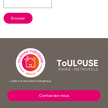
En
savoir
Toulouse
plus
mairie
-
métropole
Contactez-nous