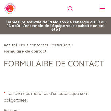
Gestion de vos préférences sur les cookies
Aller
Aller
Aller
Aller
Aller
Fermeture estivale de la Maison de l’énergie du 10 au
14 août. L’ensemble de l’équipe vous souhaite un bel
au
à
à
au
au
été !
contenu
la
la
pied
plan
principal
navigation
recherche
de
du
Accueil
Nous contacter
Particuliers
page
site
Formulaire de contact
FORMULAIRE DE CONTACT
*
Les champs marqués d’un astérisque sont
obligatoires.
Prénom