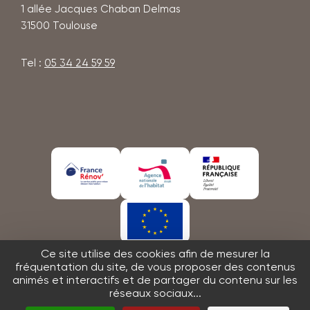
1 allée Jacques Chaban Delmas
31500
Toulouse
Tel :
05 34 24 59 59
En
En
En
savoir
savoir
savoir
plus
plus
plus
En
Ce site utilise des cookies afin de mesurer la
savoir
fréquentation du site, de vous proposer des contenus
animés et interactifs et de partager du contenu sur les
plus
Nous contacter
Crédits et mentions légales
réseaux sociaux...
Accessibilité : partiellement conforme