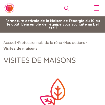
Gestion de vos préférences sur les cookies
Aller
Aller
Aller
Aller
Aller
Fermeture estivale de la Maison de l’énergie du 10 au
14 août. L’ensemble de l’équipe vous souhaite un bel
au
à
à
au
au
été !
contenu
la
la
pied
plan
principal
navigation
recherche
de
du
Accueil
Professionnels de la réno
Nos actions
page
site
Visites de maisons
VISITES DE MAISONS