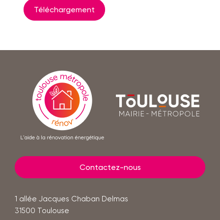
Téléchargement
En
savoir
Toulouse
plus
mairie
-
métropole
Contactez-nous
1 allée Jacques Chaban Delmas
31500
Toulouse