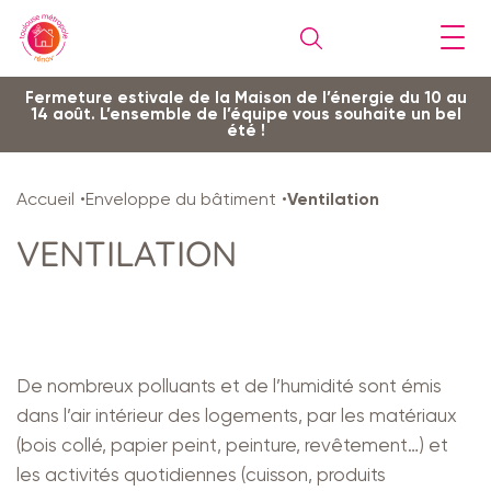
Gestion de vos préférences sur les cookies
Aller
Aller
Aller
Aller
Aller
Fermeture estivale de la Maison de l’énergie du 10 au
14 août. L’ensemble de l’équipe vous souhaite un bel
au
à
à
au
au
été !
contenu
la
la
pied
plan
principal
navigation
recherche
de
du
Accueil
Enveloppe du bâtiment
Ventilation
page
site
VENTILATION
De nombreux polluants et de l’humidité sont émis
dans l’air intérieur des logements, par les matériaux
(bois collé, papier peint, peinture, revêtement…) et
les activités quotidiennes (cuisson, produits