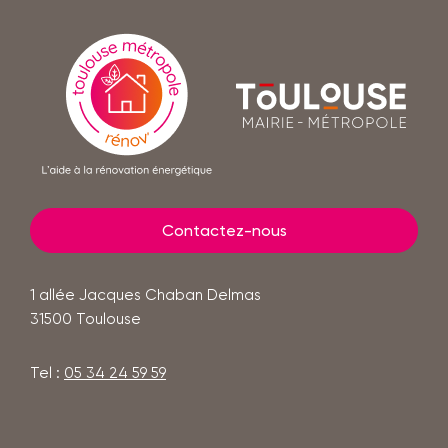
En
savoir
Toulouse
plus
mairie
-
métropole
Contactez-nous
1 allée Jacques Chaban Delmas
31500
Toulouse
Tel :
05 34 24 59 59