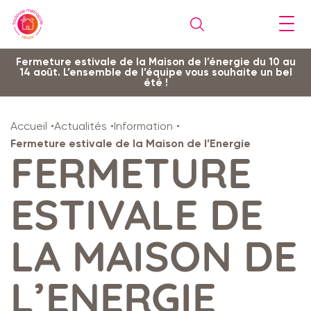
Gestion de vos préférences sur les cookies
Aller
Aller
Aller
Aller
Aller
Fermeture estivale de la Maison de l’énergie du 10 au
14 août. L’ensemble de l’équipe vous souhaite un bel
au
à
à
au
au
été !
contenu
la
la
pied
plan
principal
navigation
recherche
de
du
Accueil
Actualités
Information
page
site
Fermeture estivale de la Maison de l’Energie
FERMETURE
ESTIVALE DE
LA MAISON DE
L’ENERGIE