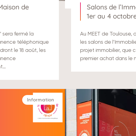
 Maison de
Salons de l’Immo
1er au 4 octobr
 sera fermé la
Au MEET de Toulouse, d
anence téléphonique
les salons de l’Immobili
ront le 18 août, les
projet immobilier, que 
anence
premier achat dans le 
nt…
Information