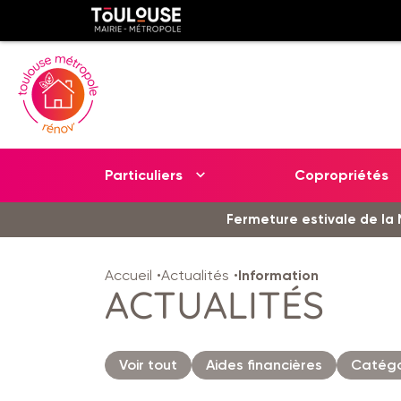
Gestion de vos préférences sur les cookies
Toulouse
métropole
Particuliers
Copropriétés
Aller
Aller
Fermeture estivale de la M
au
à
contenu
la
Accueil
Actualités
Information
principal
navig
ACTUALITÉS
Voir tout
Aides financières
Catégo