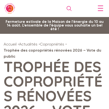
Gestion de vos préférences sur les cookies
Aller
Aller
Aller
Aller
Aller
Fermeture estivale de la Maison de l’énergie du 10 au
14 août. L’ensemble de l’équipe vous souhaite un bel
au
à
à
au
au
été !
contenu
la
la
pied
plan
principal
navigation
recherche
de
du
Accueil
Actualités
Copropriétés
page
site
Trophée des copropriétés rénovées 2026 – Vote du
public
TROPHÉE DES
COPROPRIÉTÉ
S RÉNOVÉES