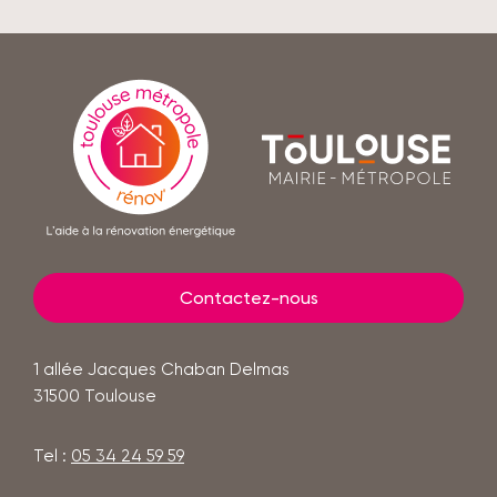
En
savoir
Toulouse
plus
mairie
-
métropole
Contactez-nous
1 allée Jacques Chaban Delmas
31500
Toulouse
Tel :
05 34 24 59 59