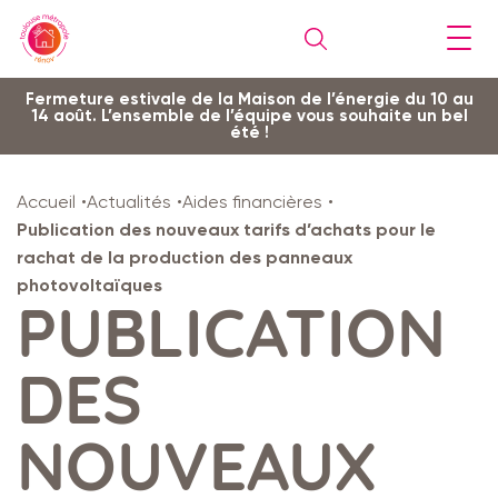
Gestion de vos préférences sur les cookies
Aller
Aller
Aller
Aller
Aller
Fermeture estivale de la Maison de l’énergie du 10 au
14 août. L’ensemble de l’équipe vous souhaite un bel
au
à
à
au
au
été !
contenu
la
la
pied
plan
principal
navigation
recherche
de
du
Accueil
Actualités
Aides financières
page
site
Publication des nouveaux tarifs d’achats pour le
rachat de la production des panneaux
photovoltaïques
PUBLICATION
DES
NOUVEAUX