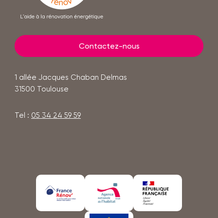
-
métropole
Contactez-nous
1 allée Jacques Chaban Delmas
31500
Toulouse
Tel :
05 34 24 59 59
En
En
En