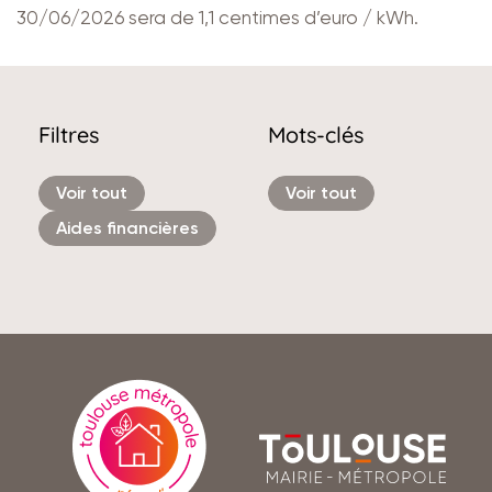
30/06/2026 sera de 1,1 centimes d’euro / kWh.
Filtres
Mots-clés
Voir tout
Voir tout
Aides financières
En
savoir
Toulouse
plus
mairie