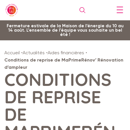
Gestion de vos préférences sur les cookies
Aller
Aller
Aller
Aller
Aller
Fermeture estivale de la Maison de l’énergie du 10 au
14 août. L’ensemble de l’équipe vous souhaite un bel
au
à
à
au
au
été !
contenu
la
la
pied
plan
principal
navigation
recherche
de
du
Accueil
Actualités
Aides financières
page
site
Conditions de reprise de MaPrimeRénov’ Rénovation
d’ampleur
CONDITIONS
DE REPRISE
DE