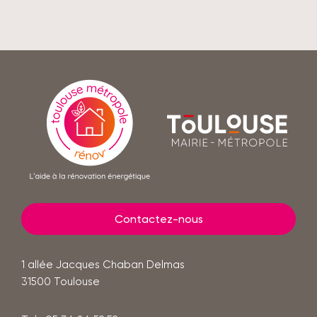
En
savoir
Toulouse
plus
mairie
-
métropole
Contactez-nous
1 allée Jacques Chaban Delmas
31500
Toulouse