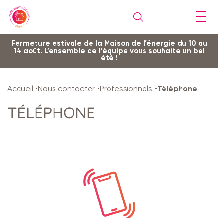
Gestion de vos préférences sur les cookies
Aller
Aller
Aller
Aller
Aller
Fermeture estivale de la Maison de l’énergie du 10 au
14 août. L’ensemble de l’équipe vous souhaite un bel
au
à
à
au
au
été !
contenu
la
la
pied
plan
principal
navigation
recherche
de
du
Accueil
Nous contacter
Professionnels
Téléphone
page
site
TÉLÉPHONE