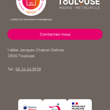
Toulouse
plus
mairie
-
métropole
Contactez-nous
1 allée Jacques Chaban Delmas
31500
Toulouse
Tel :
05 34 24 59 59